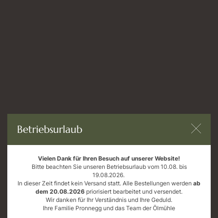
in unserem Online-Shop
Öffnungszeiten
Mo bis Fr: 9 - 18 Uhr
Sa: 9 - 12 Uhr
AGB
Datenschutz
Impressum
Betriebsurlaub
Widerrufsrecht
Vielen Dank für Ihren Besuch auf unserer Website!
Bitte beachten Sie unseren Betriebsurlaub vom 10.08. bis
19.08.2026.
In dieser Zeit findet kein Versand statt. Alle Bestellungen werden
ab
dem 20.08.2026
priorisiert bearbeitet und versendet.
Wir danken für Ihr Verständnis und Ihre Geduld.
Ihre Familie Pronnegg und das Team der Ölmühle
Errichtung einer modernen, energieeffizienten und nachhaltigen