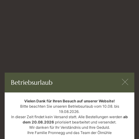
in unserem Online-Shop
Öffnungszeiten
Mo bis Fr: 9 - 18 Uhr
Sa: 9 - 12 Uhr
AGB
Datenschutz
Impressum
Betriebsurlaub
Widerrufsrecht
Vielen Dank für Ihren Besuch auf unserer Website!
Bitte beachten Sie unseren Betriebsurlaub vom 10.08. bis
19.08.2026.
In dieser Zeit findet kein Versand statt. Alle Bestellungen werden
ab
dem 20.08.2026
priorisiert bearbeitet und versendet.
Wir danken für Ihr Verständnis und Ihre Geduld.
Ihre Familie Pronnegg und das Team der Ölmühle
Errichtung einer modernen, energieeffizienten und nachhaltigen