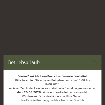
in unserem Online-Shop
Öffnungszeiten
Mo bis Fr: 9 - 18 Uhr
Sa: 9 - 12 Uhr
AGB
Datenschutz
Impressum
Betriebsurlaub
Widerrufsrecht
Vielen Dank für Ihren Besuch auf unserer Website!
Bitte beachten Sie unseren Betriebsurlaub vom 10.08. bis
19.08.2026.
In dieser Zeit findet kein Versand statt. Alle Bestellungen werden
ab
dem 20.08.2026
priorisiert bearbeitet und versendet.
Wir danken für Ihr Verständnis und Ihre Geduld.
Ihre Familie Pronnegg und das Team der Ölmühle
Errichtung einer modernen, energieeffizienten und nachhaltigen