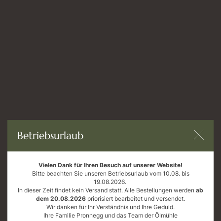
Regional und nachhaltig einkaufen
in unserem Online-Shop
Öffnungszeiten
Mo bis Fr: 9 - 18 Uhr
Sa: 9 - 12 Uhr
AGB
Datenschutz
Impressum
Betriebsurlaub
Widerrufsrecht
Vielen Dank für Ihren Besuch auf unserer Website!
Bitte beachten Sie unseren Betriebsurlaub vom 10.08. bis
19.08.2026.
In dieser Zeit findet kein Versand statt. Alle Bestellungen werden
ab
dem 20.08.2026
priorisiert bearbeitet und versendet.
Wir danken für Ihr Verständnis und Ihre Geduld.
Ihre Familie Pronnegg und das Team der Ölmühle