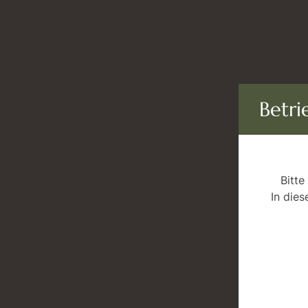
Betri
Bitte
In dies