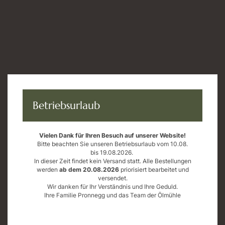
Öffnungszeiten
Mo bis Fr: 9 - 18 Uhr
Sa: 9 - 12 Uhr
AGB
Datenschutz
Impressum
Betriebsurlaub
Widerrufsrecht
Vielen Dank für Ihren Besuch auf unserer Website!
Bitte beachten Sie unseren Betriebsurlaub vom 10.08.
bis 19.08.2026.
In dieser Zeit findet kein Versand statt. Alle Bestellungen
werden
ab dem 20.08.2026
priorisiert bearbeitet und
versendet.
Wir danken für Ihr Verständnis und Ihre Geduld.
Ihre Familie Pronnegg und das Team der Ölmühle
Errichtung einer modernen, energieeffizienten und nachhaltigen
Produktionsstätte am Standort St. Johann im Saggautal.